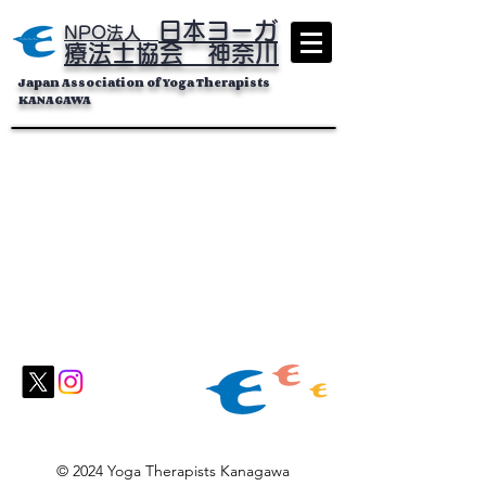
日本ヨーガ
NPO法人
療法士協会 神奈川
Japan Association of Yoga Therapists
KANAGAWA
© 2024 Yoga Therapists Kanagawa